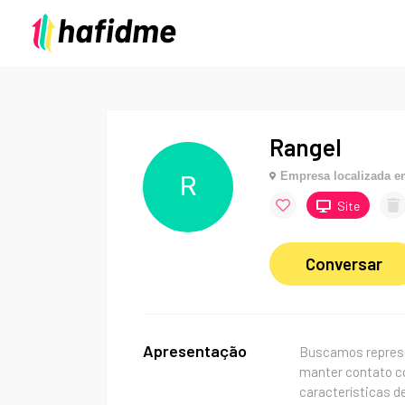
Rangel
Empresa localizada 
R
Site
Conversar
Apresentação
Buscamos represe
manter contato co
características d