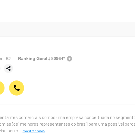
Ranking Geral
80964º
em
- RJ
ntantes comerciais somos uma empresa conceituada no segmento de
m as (os) melhores representantes do brasil para uma possível parc
eixe seu c
...
mostrar mais