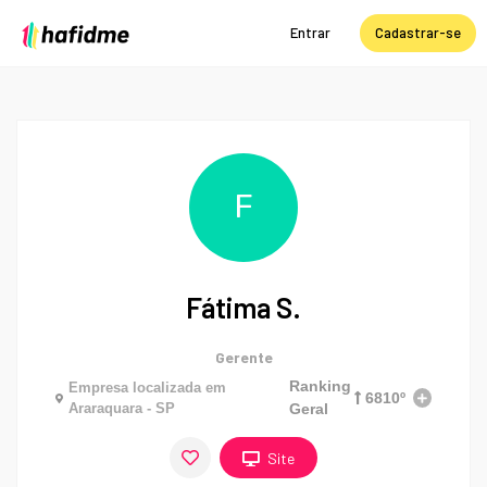
Entrar
Cadastrar-se
F
Fátima S.
Gerente
Ranking
Empresa localizada em
6810º
Araraquara - SP
Geral
Site