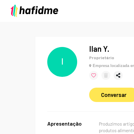
Ilan Y.
Proprietário
I
Empresa localizada 
Conversar
Apresentação
Produzimos artigo
produtos aliment