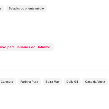
s
Saladas do oriente médio
ivo para usuários do Hafidme.
Calecute
Farinha Pura
Beira Mar
Delly Gil
Casa da Vinha