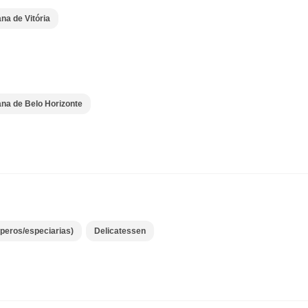
na de Vitória
ana de Belo Horizonte
peros/especiarias)
Delicatessen