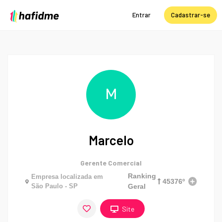
Entrar
Cadastrar-se
M
Marcelo
Gerente Comercial
Ranking
Empresa localizada em
45376º
São Paulo - SP
Geral
Site