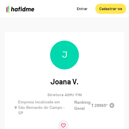
Entrar
Cadastrar-se
J
Joana V.
Diretora ADM/ FIN
Empresa localizada em
Ranking
28965º
São Bernardo do Campo -
Geral
SP