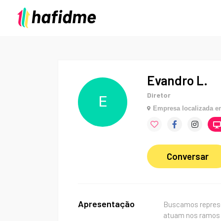
Evandro L.
Diretor
E
Empresa localizada 
Conversar
Apresentação
Buscamos represen
atuam nos ramos d