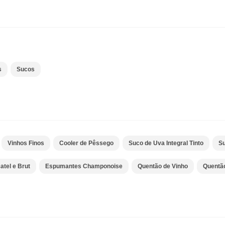
s
Sucos
Vinhos Finos
Cooler de Pêssego
Suco de Uva Integral Tinto
Su
tel e Brut
Espumantes Champonoise
Quentão de Vinho
Quentã