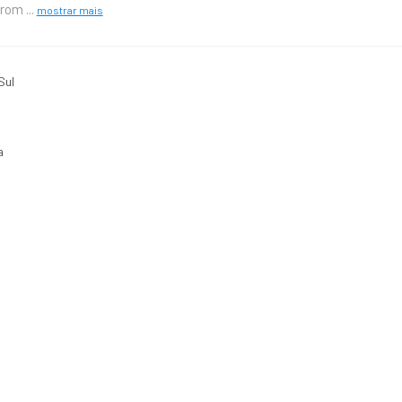
prom
...
mostrar mais
Sul
a