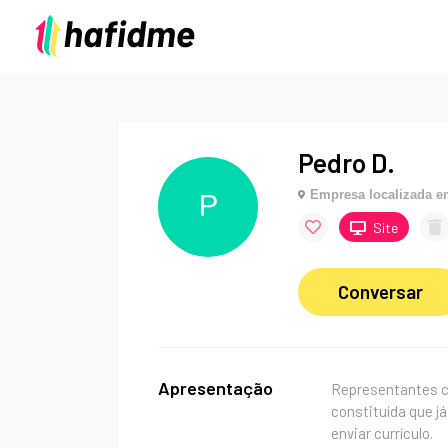
Pedro D.
Empresa localizada 
P
Site
Conversar
Apresentação
Representantes c
constituída que j
enviar currículo.