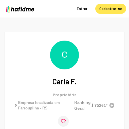
Entrar
Cadastrar-se
C
Carla F.
Proprietária
Ranking
Empresa localizada em
75261º
Farroupilha - RS
Geral