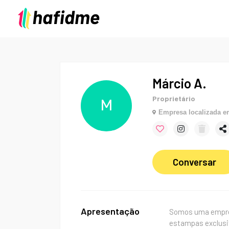
Márcio A.
Proprietário
M
Empresa localizada 
Conversar
Apresentação
Somos uma empres
estampas exclusi