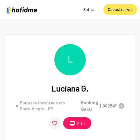
Entrar
Cadastrar-se
L
Luciana G.
Ranking
Empresa localizada em
80254º
Porto Alegre - RS
Geral
Site