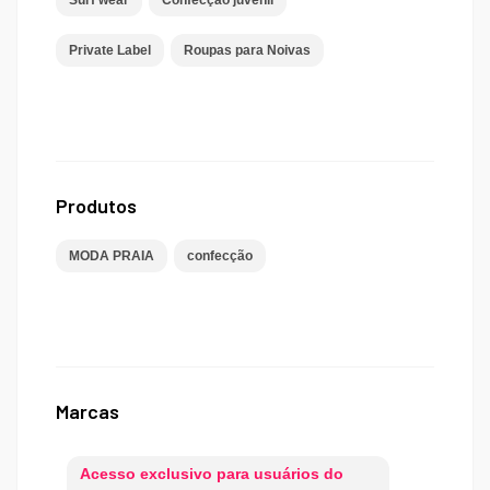
Surf wear
Confecção juvenil
Private Label
Roupas para Noivas
Produtos
MODA PRAIA
confecção
Marcas
Acesso exclusivo para usuários do