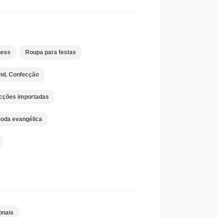
ness
Roupa para festas
Ind. Confecção
cções importadas
oda evangélica
onais