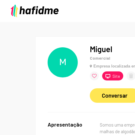
Miguel
Comercial
M
Empresa localizada 
Site
Conversar
Apresentação
Somos uma empres
malhas de algodão