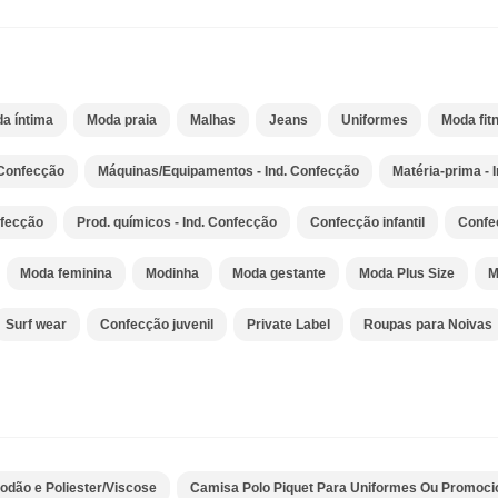
a íntima
Moda praia
Malhas
Jeans
Uniformes
Moda fit
 Confecção
Máquinas/Equipamentos - Ind. Confecção
Matéria-prima - 
nfecção
Prod. químicos - Ind. Confecção
Confecção infantil
Confe
Moda feminina
Modinha
Moda gestante
Moda Plus Size
M
Surf wear
Confecção juvenil
Private Label
Roupas para Noivas
dão e Poliester/Viscose
Camisa Polo Piquet Para Uniformes Ou Promoci