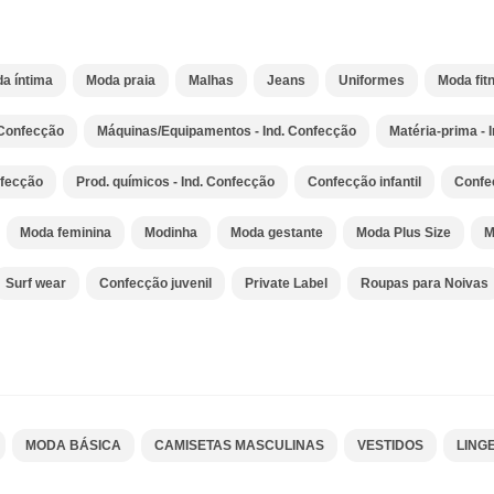
a íntima
Moda praia
Malhas
Jeans
Uniformes
Moda fit
 Confecção
Máquinas/Equipamentos - Ind. Confecção
Matéria-prima - 
nfecção
Prod. químicos - Ind. Confecção
Confecção infantil
Confe
Moda feminina
Modinha
Moda gestante
Moda Plus Size
M
Surf wear
Confecção juvenil
Private Label
Roupas para Noivas
MODA BÁSICA
CAMISETAS MASCULINAS
VESTIDOS
LING