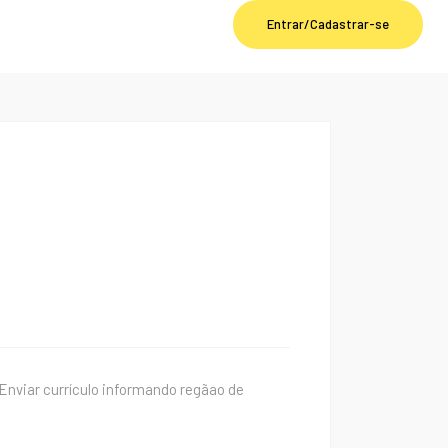
Entrar/Cadastrar-se
nviar currículo informando regãao de