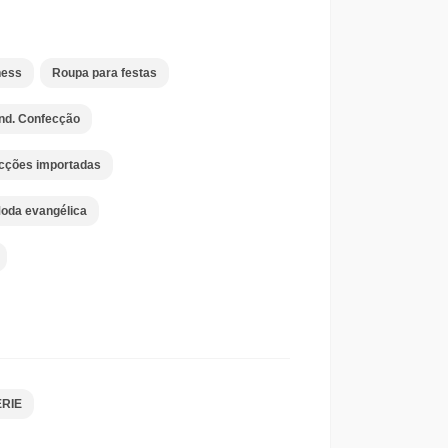
ness
Roupa para festas
Ind. Confecção
cções importadas
oda evangélica
ERIE