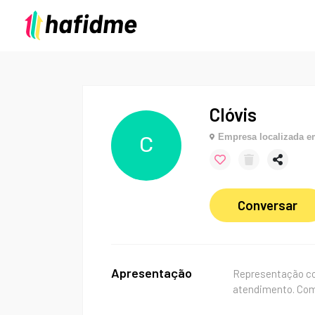
Clóvis
Empresa localizada 
C
Conversar
Apresentação
Representação co
atendimento. Comi