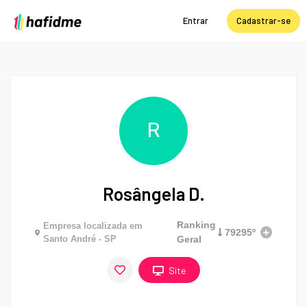
Entrar
Cadastrar-se
R
Rosângela D.
Ranking
Empresa localizada em
79295º
Santo André - SP
Geral
Site