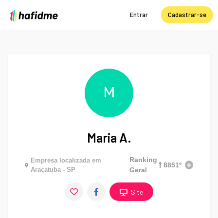
Entrar
Cadastrar-se
M
Maria A.
Ranking
Empresa localizada em
8851º
Araçatuba - SP
Geral
Site