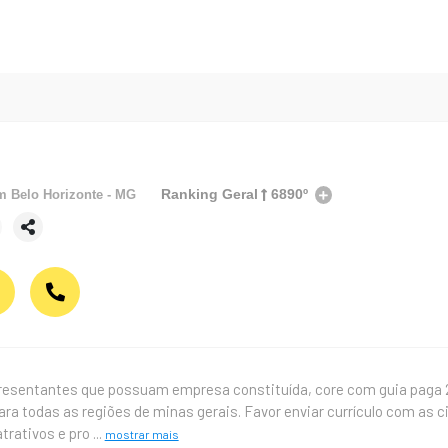
Ranking Geral
6890º
em
Belo Horizonte - MG
presentantes que possuam empresa constituída, core com guia paga
para todas as regiões de minas gerais. Favor enviar currículo com as
atrativos e pro
...
mostrar mais