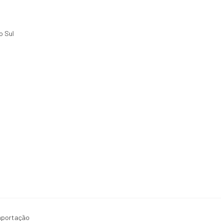
o Sul
mportação