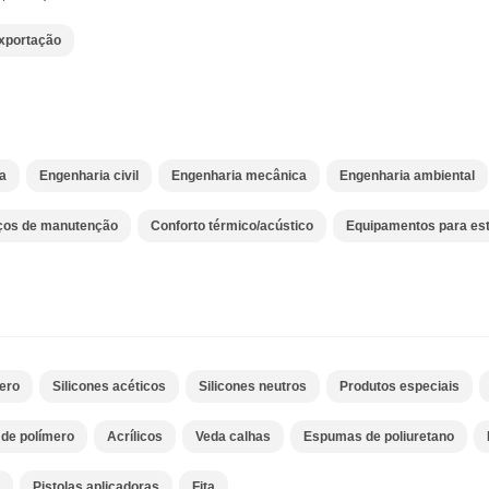
xportação
a
Engenharia civil
Engenharia mecânica
Engenharia ambiental
iços de manutenção
Conforto térmico/acústico
Equipamentos para est
ero
Silicones acéticos
Silicones neutros
Produtos especiais
 de polímero
Acrílicos
Veda calhas
Espumas de poliuretano
Pistolas aplicadoras
Fita