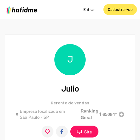
Entrar
Cadastrar-se
J
Julio
Gerente de vendas
Ranking
Empresa localizada em
65084º
São Paulo - SP
Geral
Site