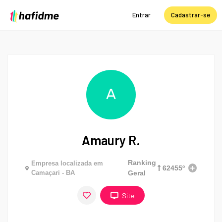
Entrar
Cadastrar-se
A
Amaury R.
Ranking
Empresa localizada em
62455º
Camaçari - BA
Geral
Site