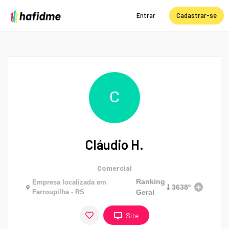
Entrar
Cadastrar-se
C
Cláudio H.
Comercial
Ranking
Empresa localizada em
3638º
Farroupilha - RS
Geral
Site