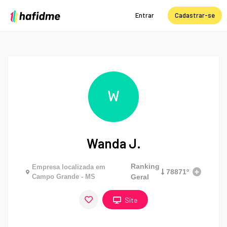
Entrar
Cadastrar-se
W
Wanda J.
Ranking
Empresa localizada em
78871º
Campo Grande - MS
Geral
Site