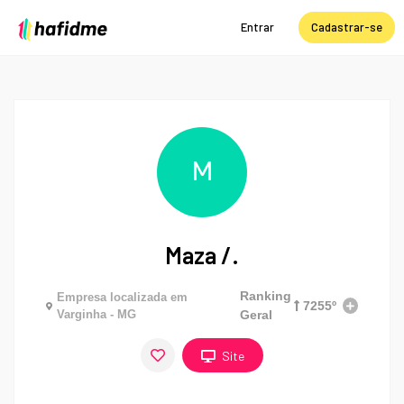
Entrar
Cadastrar-se
M
Maza /.
Ranking
Empresa localizada em
7255º
Varginha - MG
Geral
Site