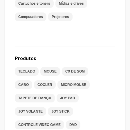
Cartuchos e toners
Mídias e drives
Computadores
Projetores
Produtos
TECLADO
MOUSE
CX DE SOM
CABO
COOLER
MICRO MOUSE
TAPETE DE DANÇA
JOY PAD
JOY VOLANTE
JOY STICK
CONTROLE VIDEO GAME
DVD