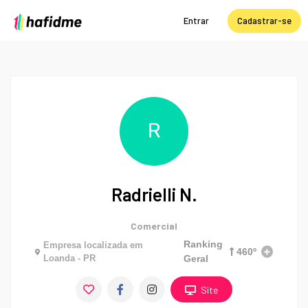
Entrar
Cadastrar-se
R
Radrielli N.
Comercial
Ranking
Empresa localizada em
460º
Loanda - PR
Geral
Site