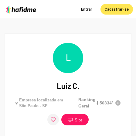
Entrar
Cadastrar-se
L
Luiz C.
Ranking
Empresa localizada em
50334º
São Paulo - SP
Geral
Site