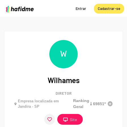
Entrar
Cadastrar-se
W
Wilhames
DIRETOR
Ranking
Empresa localizada em
69851º
Jandira - SP
Geral
Site