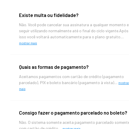
Existe multa ou fidelidade?
Não. Você pode cancelar sua assinatura a qualquer momento e
seguir utilizando normalmente até o final do ciclo vigente.Após
isso você voltará automaticamente para o plano gratuito....
mostrar mais
Quais as formas de pagamento?
Aceitamos pagamentos com cartão de crédito (pagamento
parcelado), PIX e boleto bancário (pagamento à vista)....
mostra
mais
Consigo fazer o pagamento parcelado no boleto?
Não. O sistema somente aceita pagamento parcelado soment
com cartão de crédito....
mostrar mais