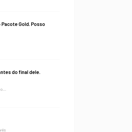
o Pacote Gold. Posso
ntes do final dele.
....
avés