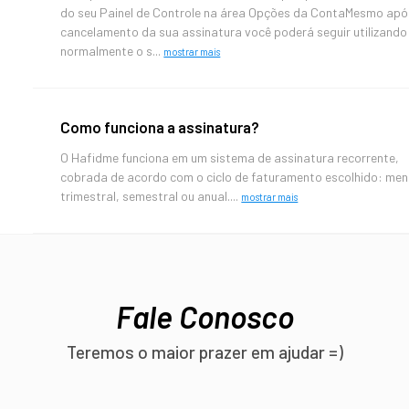
do seu Painel de Controle na área Opções da ContaMesmo apó
cancelamento da sua assinatura você poderá seguir utilizando
normalmente o s...
mostrar mais
Como funciona a assinatura?
O Hafidme funciona em um sistema de assinatura recorrente,
cobrada de acordo com o ciclo de faturamento escolhido: men
trimestral, semestral ou anual....
mostrar mais
Fale Conosco
Teremos o maior prazer em ajudar =)