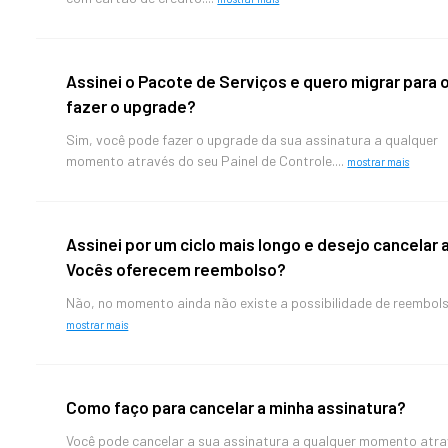
Assinei o Pacote de Serviços e quero migrar para 
fazer o upgrade?
Sim, você pode fazer o upgrade da sua assinatura a qualquer
momento através do seu Painel de Controle....
mostrar mais
Assinei por um ciclo mais longo e desejo cancelar a
Vocês oferecem reembolso?
Não, no momento ainda não existe a possibilidade de reembolso
mostrar mais
Como faço para cancelar a minha assinatura?
Você pode cancelar a sua assinatura a qualquer momento atr